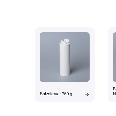
B
Salzstreuer 750 g
N