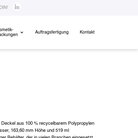
EDIN!
smetik-
Auftragsfertigung
Kontakt
ackungen
m Deckel aus 100 % recycelbarem Polypropylen
sser, 163,60 mm Höhe und 519 ml
ger Behälter, der in vielen Branchen eingesetzt