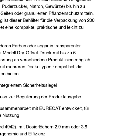
, Puderzucker, Natron, Gewürze) bis hin zu
Seifen oder granulierten Pflanzenschutzmitteln.
g ist dieser Behälter für die Verpackung von 200
t eine kompakte, praktische und leicht zu
nderen Farben oder sogar in transparenter
s Modell Dry-Offset-Druck mit bis zu 6
assung an verschiedene Produktlinien möglich
r mit mehreren Deckeltypen kompatibel, die
ten bieten:
ntegriertem Sicherheitssiegel
luss zur Regulierung der Produktausgabe
 Zusammenarbeit mit EURECAT entwickelt, für
re Nutzung
nd 4942): mit Dosierlöchern 2,9 mm oder 3,5
rgonomie und Effizienz