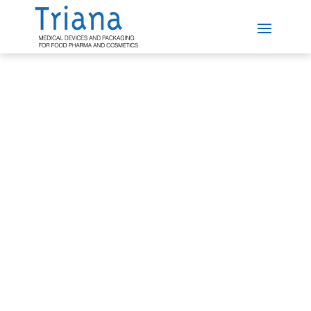
Notre rôle responsable
en matière de
durabilité
Notre engagement en faveur de la durabilité se
reflète à chaque étape de la production, de la
conception du contenant jusqu’à son cycle de vie,
en promouvant des solutions sûres, durables et
respectueuses de l’environnement.