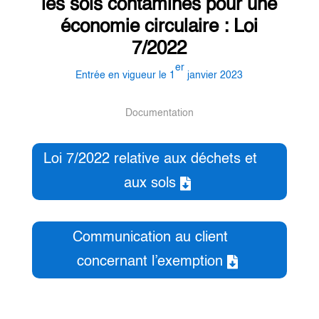
les sols contaminés pour une
économie circulaire : Loi
7/2022
er
Entrée en vigueur le 1
janvier 2023
Documentation
Loi 7/2022 relative aux déchets et
aux sols
Communication au client
concernant l’exemption