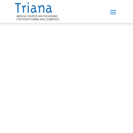
El nostre paper
responsable en la
sostenibilitat
El nostre compromís amb la sostenibilitat es
reflecteix en cada etapa de la producció, des del
disseny de l’envàs fins al seu cicle de vida,
promovent solucions segures, duradores i
respectuoses amb el medi ambient.