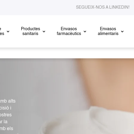
SEGUEIX-NOS A LINKEDIN
e
Productes
Envasos
Envasos
res
sanitaris
farmacèutics
alimentaris
mb alts
isió i
ostres
r la
amb els