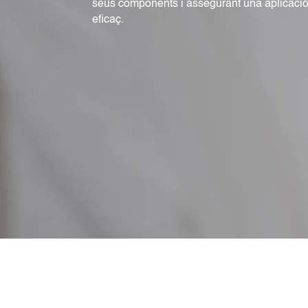
seus components i assegurant una aplicació
eficaç.