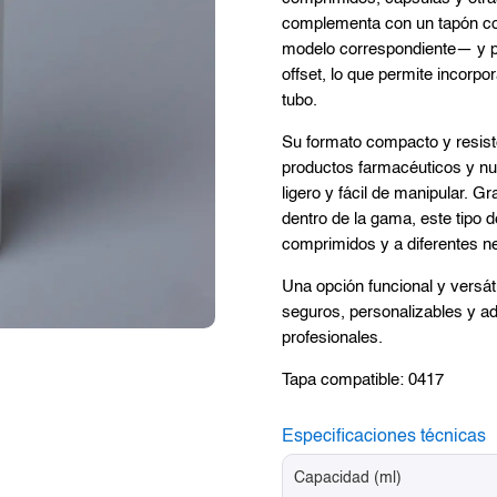
complementa con un tapón co
modelo correspondiente— y p
offset, lo que permite incorpo
tubo.
Su formato compacto y resiste
productos farmacéuticos y nut
ligero y fácil de manipular. G
dentro de la gama, este tipo 
comprimidos y a diferentes n
Una opción funcional y versát
seguros, personalizables y a
profesionales.
Tapa compatible: 0417
Especificaciones técnicas
Capacidad (ml)