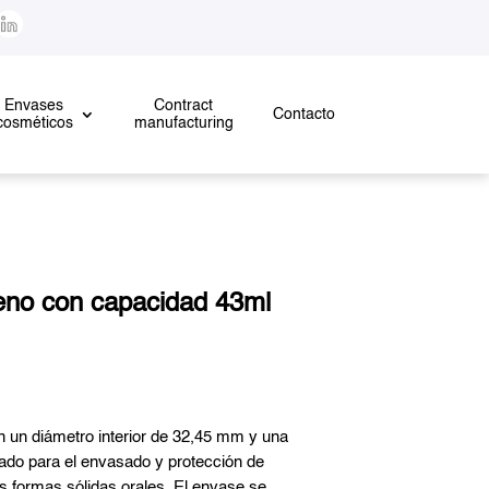
Envases
Contract
Contacto
cosméticos
manufacturing
leno con capacidad 43ml
n un diámetro interior de 32,45 mm y una
ñado para el envasado y protección de
s formas sólidas orales. El envase se