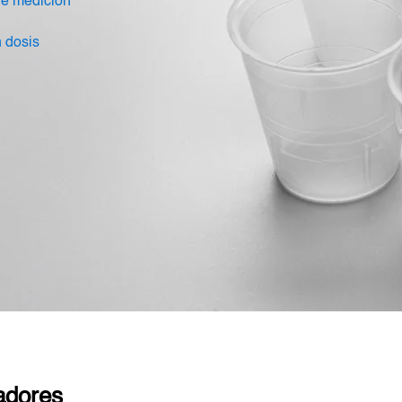
de medición
 dosis
cadores