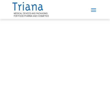
Certificat ISO 13485
La certificació ISO 13485 acredita que els nostres
processos de fabricació compleixen els requisits
de qualitat internacionals aplicables als
dispositius mèdics. Garanteix la traçabilitat, la
seguretat i el control en cada fase de la producció,
oferint la màxima confiança als nostres clients i al
sector mèdic.